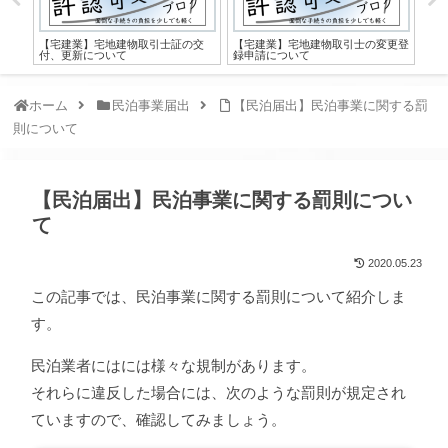
【宅建業】宅地建物取引士証の交
【宅建業】宅地建物取引士の変更登
【
付、更新について
録申請について
倉
ホーム
民泊事業届出
【民泊届出】民泊事業に関する罰
則について
【民泊届出】民泊事業に関する罰則につい
て
2020.05.23
この記事では、民泊事業に関する罰則について紹介しま
す。
民泊業者にはには様々な規制があります。
それらに違反した場合には、次のような罰則が規定され
ていますので、確認してみましょう。