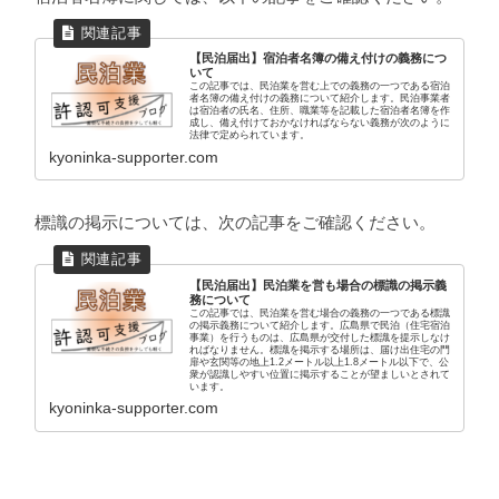
【民泊届出】宿泊者名簿の備え付けの義務につ
いて
この記事では、民泊業を営む上での義務の一つである宿泊
者名簿の備え付けの義務について紹介します。民泊事業者
は宿泊者の氏名、住所、職業等を記載した宿泊者名簿を作
成し、備え付けておかなければならない義務が次のように
法律で定められています。
kyoninka-supporter.com
標識の掲示については、次の記事をご確認ください。
【民泊届出】民泊業を営も場合の標識の掲示義
務について
この記事では、民泊業を営む場合の義務の一つである標識
の掲示義務について紹介します。広島県で民泊（住宅宿泊
事業）を行うものは、広島県が交付した標識を提示しなけ
ればなりません。標識を掲示する場所は、届け出住宅の門
扉や玄関等の地上1.2メートル以上1.8メートル以下で、公
衆が認識しやすい位置に掲示することが望ましいとされて
います。
kyoninka-supporter.com