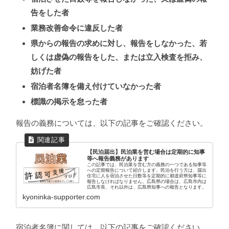
告をした者
業務改善命令に違反した者
県からの報告の求めに対し、報告をしなかった、若
しくは虚偽の報告をした、または立入検査を拒み、
妨げた者
宿泊者名簿を備え付けていなかった者
標識の掲示を怠った者
報告の義務については、以下の記事をご確認ください。
【民泊届出】民泊業を営む場合は定期的に知事
等へ報告義務があります
この記事では、民泊業を営む方の義務の一つである知事等
への定期報告について紹介します。民泊を行う方は、届出
住宅に人を宿泊させた日数等を定期的に都道府県知事等に
報告しなければなりません。広島県の場合は、広島市内は
広島市長、それ以外は、広島県知事への報告となります。
kyoninka-supporter.com
宿泊者名簿に関しては、以下の記事をご確認ください。