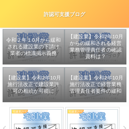
許認可支援ブログ
【建設業】令和2年10月
令和２年１0月から緩和
からの緩和される経営
される建設業の下請け
業務管理責任者の確認
業者の標識掲示義務
資料は？
【建設業】令和2年10月
【建設業】令和2年10月
施行法改正で建設業許
施行法改正で経営業務
可の相続が可能に
管理責任者要件の緩和
宅建業許可
宅建業許可
倉
出す