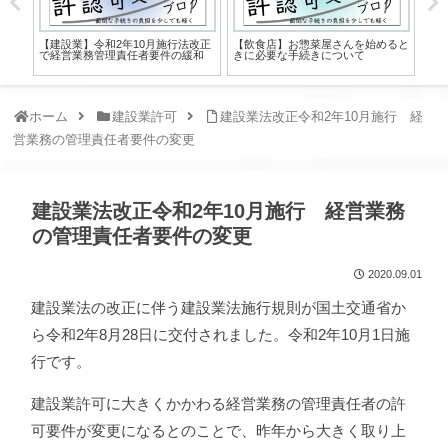
【建設業】令和2年10月施行法改正
【飲食店】お惣菜屋さんを始めると
【
で経営業務管理責任者要件の緩和
きに必要な手続きについて
付
ホーム
建設業許可
建設業法改正令和2年10月施行 経
営業務の管理責任者要件の変更
建設業法改正令和2年10月施行 経営業務
の管理責任者要件の変更
2020.09.01
建設業法の改正に伴う建設業法施行規則が国土交通省か
ら令和2年8月28日に交付されました。令和2年10月1日施
行です。
建設業許可に大きくかかわる経営業務の管理責任者の許
可要件が変更になるとのことで、昨年から大きく取り上