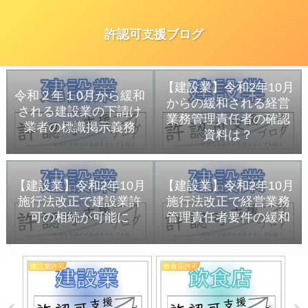
許認可支援ブログ
【建設業】令和2年10月
令和２年１0月から緩和
からの緩和される経営
される建設業の下請け
業務管理責任者の確認
業者の標識掲示義務
資料は？
【建設業】令和2年10月
【建設業】令和2年10月
施行法改正で建設業許
施行法改正で経営業務
可の相続が可能に
管理責任者要件の緩和
建設業許可
飲食店許可
宅
業に
につ