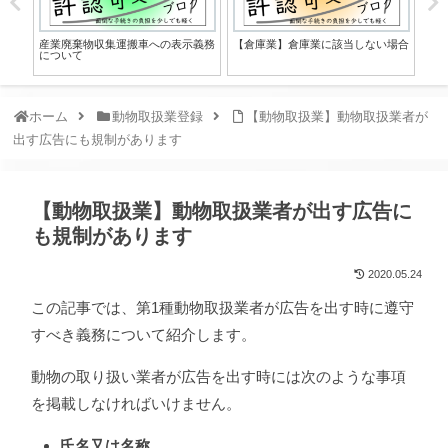
産業廃棄物収集運搬車への表示義務
【倉庫業】倉庫業に該当しない場合
【動
について
登
つ
ホーム
動物取扱業登録
【動物取扱業】動物取扱業者が
出す広告にも規制があります
【動物取扱業】動物取扱業者が出す広告に
も規制があります
2020.05.24
この記事では、第1種動物取扱業者が広告を出す時に遵守
すべき義務について紹介します。
動物の取り扱い業者が広告を出す時には次のような事項
を掲載しなければいけません。
氏名又は名称