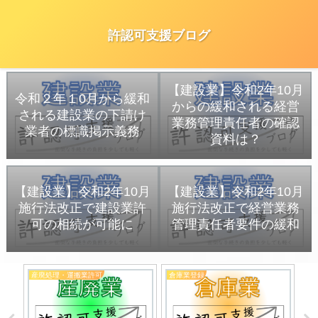
許認可支援ブログ
【建設業】令和2年10月
令和２年１0月から緩和
からの緩和される経営
される建設業の下請け
業務管理責任者の確認
業者の標識掲示義務
資料は？
【建設業】令和2年10月
【建設業】令和2年10月
施行法改正で建設業許
施行法改正で経営業務
可の相続が可能に
管理責任者要件の緩和
産廃処理・運搬業許可
倉庫業登録
動
申請