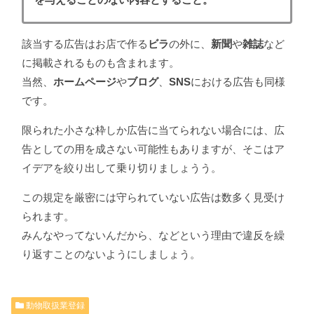
該当する広告はお店で作る
ビラ
の外に、
新聞
や
雑誌
など
に掲載されるものも含まれます。
当然、
ホームページ
や
ブログ
、
SNS
における広告も同様
です。
限られた小さな枠しか広告に当てられない場合には、広
告としての用を成さない可能性もありますが、そこはア
イデアを絞り出して乗り切りましょうう。
この規定を厳密には守られていない広告は数多く見受け
られます。
みんなやってないんだから、などという理由で違反を繰
り返すことのないようにしましょう。
動物取扱業登録