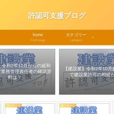
許認可支援ブログ
home
カテゴリー
front page
category
令和2年10月からの緩和
【建設業】令和2年10
営業務管理責任者の確認資
で建設業許可の相続
料は？
運送業許可
建設業許可