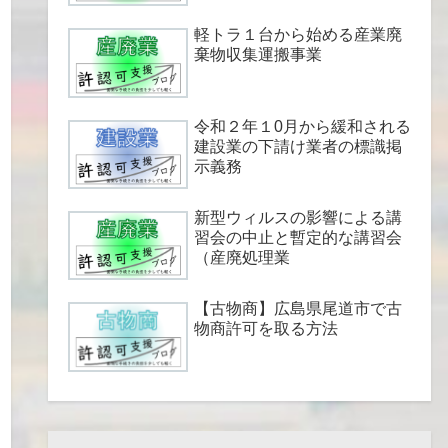
軽トラ１台から始める産業廃
棄物収集運搬事業
令和２年１0月から緩和される
建設業の下請け業者の標識掲
示義務
新型ウィルスの影響による講
習会の中止と暫定的な講習会
（産廃処理業
【古物商】広島県尾道市で古
物商許可を取る方法