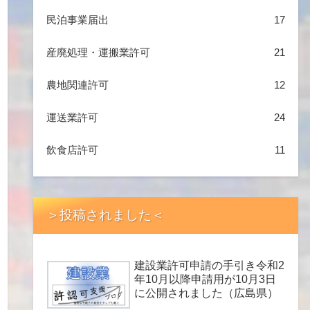
民泊事業届出
17
産廃処理・運搬業許可
21
農地関連許可
12
運送業許可
24
飲食店許可
11
＞投稿されました＜
建設業許可申請の手引き令和2
年10月以降申請用が10月3日
に公開されました（広島県）