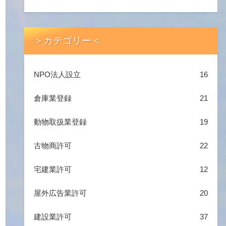
＞カテゴリー＜
NPO法人設立
16
倉庫業登録
21
動物取扱業登録
19
古物商許可
22
宅建業許可
12
屋外広告業許可
20
建設業許可
37