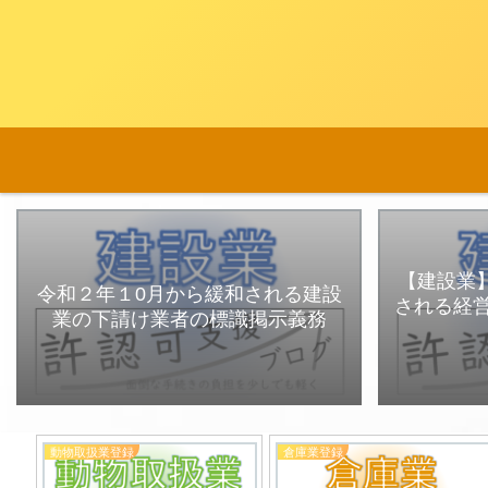
【建設業】
令和２年１0月から緩和される建設
される経
業の下請け業者の標識掲示義務
動物取扱業登録
倉庫業登録
んを