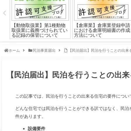
続き
【動物取扱業】第1種動物
【倉庫業】倉庫業登録申請
取扱業に義務づけられてい
における倉庫明細書の作成
る記録の保管について
方法について
ホーム
民泊事業届出
【民泊届出】民泊を行うことの出来
【民泊届出】民泊を行うことの出来
この記事では、民泊を行うことの出来る住宅の要件につい
どんな住宅では民泊を行うことができる訳ではなく、
民泊
件があります。
設備要件