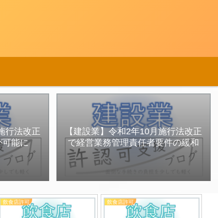
月施行法改正
【建設業】令和2年10月施行法改正
が可能に
で経営業務管理責任者要件の緩和
飲食店許可
飲食店許可
建