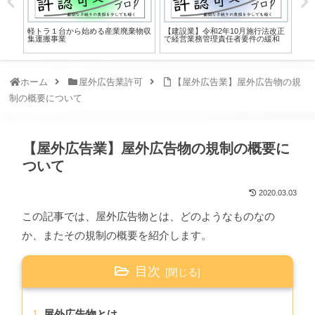
軽トラ１台から始める産業廃棄物収
【建設業】令和2年10月施行法改正
【
集運搬事業
で経営業務管理責任者要件の緩和
書
ホーム
屋外広告業許可
【屋外広告業】屋外広告物の規
制の概要について
【屋外広告業】屋外広告物の規制の概要に
ついて
2020.03.03
この記事では、屋外広告物とは、どのようなものなの
か、またその規制の概要を紹介します。
目次
屋外広告物とは