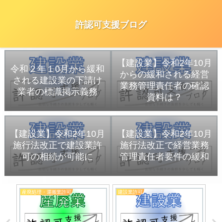
許認可支援ブログ
【建設業】令和2年10月
令和２年１0月から緩和
からの緩和される経営
される建設業の下請け
業務管理責任者の確認
業者の標識掲示義務
資料は？
【建設業】令和2年10月
【建設業】令和2年10月
施行法改正で建設業許
施行法改正で経営業務
可の相続が可能に
管理責任者要件の緩和
産廃処理・運搬業許可
建設業許可
宅
更登