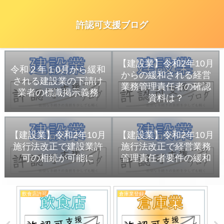
許認可支援ブログ
【建設業】令和2年10月
令和２年１0月から緩和
からの緩和される経営
される建設業の下請け
業務管理責任者の確認
業者の標識掲示義務
資料は？
【建設業】令和2年10月
【建設業】令和2年10月
施行法改正で建設業許
施行法改正で経営業務
可の相続が可能に
管理責任者要件の緩和
飲食店許可
倉庫業登録
建