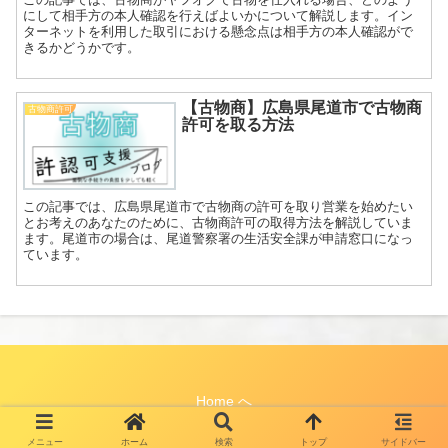
にして相手方の本人確認を行えばよいかについて解説します。イン
ターネットを利用した取引における懸念点は相手方の本人確認がで
きるかどうかです。
【古物商】広島県尾道市で古物商
古物商許可
許可を取る方法
この記事では、広島県尾道市で古物商の許可を取り営業を始めたい
とお考えのあなたのために、古物商許可の取得方法を解説していま
ます。尾道市の場合は、尾道警察署の生活安全課が申請窓口になっ
ています。
Home へ
© 2020 許認可支援ブログ.
メニュー
ホーム
検索
トップ
サイドバー