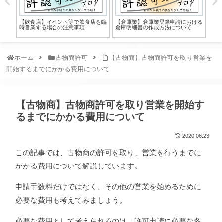
業に
【飲食店】イベント等で飲食店を臨
【倉庫業】倉庫業登録申請における
令和
につ
時営業する場合の注意事項
倉庫明細書の作成方法について
業
ホーム
古物商許可
【古物商】古物商許可を取り営業を
開始するまでにかかる費用について
【古物商】古物商許可を取り営業を開始す
るまでにかかる費用について
2020.06.23
この記事では、古物商の許可を取り、営業を行うまでに
かかる費用について解説しています。
申請手数料だけではなく、その他の営業を始めるために
必要な費用も考えてみましょう。
必要な費用として考えられるのは、許可申請に必要な各