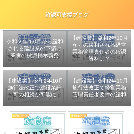
許認可支援ブログ
【建設業】令和2年10月
令和２年１0月から緩和
からの緩和される経営
される建設業の下請け
業務管理責任者の確認
業者の標識掲示義務
資料は？
【建設業】令和2年10月
【建設業】令和2年10月
施行法改正で建設業許
施行法改正で経営業務
可の相続が可能に
管理責任者要件の緩和
飲食店許可
宅建業許可
動
食店
続き