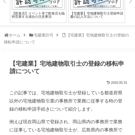
【飲食店】イベント等で飲食店を臨
【宅建業】宅地建物取引士登録申請
【動
時営業する場合の注意事項
書の記入方法について
義
い
ホーム
宅建業許可
【宅建業】宅地建物取引士の登録の
移転申請について
【宅建業】宅地建物取引士の登録の移転申
請について
2020.05.31
この記事では、宅地建物取引士が登録している都道府県
以外の宅地建物取引業の事務所で業務に従事する時の登
録の移転申請手続きについて紹介します。
例えば現在岡山県で登録され、岡山県内の事務所で業務
に従事している宅地建物取引士が、広島県内の事務所で