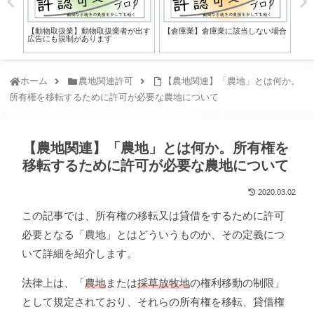
【動物取扱業】動物取扱業者が出す
【倉庫業】倉庫業に該当しない場合
令和
広告にも規制があります
業
ホーム
農地関連許可
【農地関連】「農地」とは何か。
所有権を移転するために許可が必要な農地について
【農地関連】「農地」とは何か。所有権を
移転するために許可が必要な農地について
2020.03.02
この記事では、所有権の移転又は貸借をするために許可
必要となる「農地」とはどういうものか、その定義につ
いて詳細を紹介します。
法律上は、「
農地
または
採草放牧地
の権利移動の制限」
として規定されており、それらの所有権を移転、貸借権