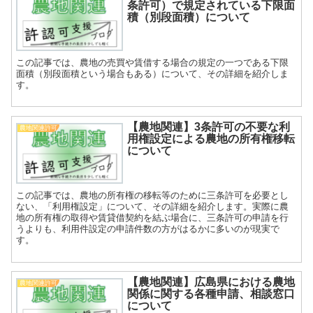
条許可）で規定されている下限面
積（別段面積）について
この記事では、農地の売買や賃借する場合の規定の一つである下限
面積（別段面積という場合もある）について、その詳細を紹介しま
す。
【農地関連】3条許可の不要な利
農地関連許可
用権設定による農地の所有権移転
について
この記事では、農地の所有権の移転等のために三条許可を必要とし
ない、「利用権設定」について、その詳細を紹介します。実際に農
地の所有権の取得や賃貸借契約を結ぶ場合に、三条許可の申請を行
うよりも、利用件設定の申請件数の方がはるかに多いのが現実で
す。
【農地関連】広島県における農地
農地関連許可
関係に関する各種申請、相談窓口
について