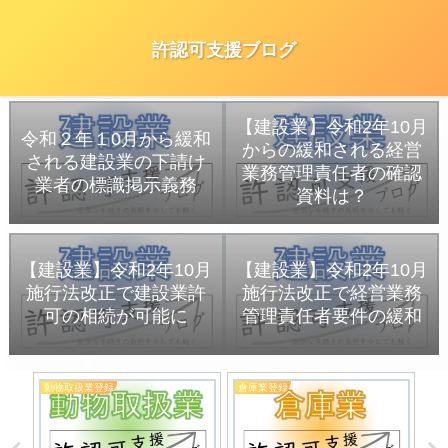
許認可支援ブログ
【建設業】令和2年10月
令和２年１0月から緩和
からの緩和される経営
される建設業の下請け
業務管理責任者の確認
業者の標識掲示義務
資料は？
【建設業】令和2年10月
【建設業】令和2年10月
施行法改正で建設業許
施行法改正で経営業務
可の相続が可能に
管理責任者要件の緩和
動物取扱業登録
倉庫業登録
建
業に
につ