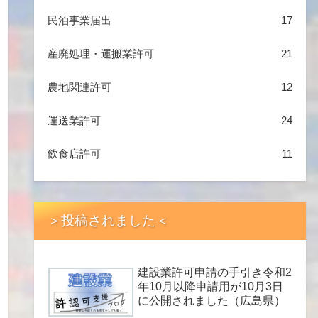
民泊事業届出
17
産廃処理・運搬業許可
21
農地関連許可
12
運送業許可
24
飲食店許可
11
＞投稿されました＜
建設業許可申請の手引き令和2
年10月以降申請用が10月3日
に公開されました（広島県）