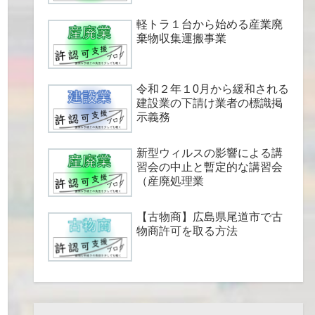
軽トラ１台から始める産業廃
棄物収集運搬事業
令和２年１0月から緩和される
建設業の下請け業者の標識掲
示義務
新型ウィルスの影響による講
習会の中止と暫定的な講習会
（産廃処理業
【古物商】広島県尾道市で古
物商許可を取る方法