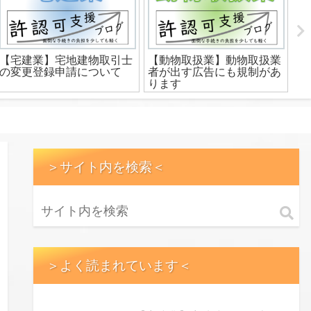
【宅建業】宅地建物取引士
【動物取扱業】動物取扱業
軽
の変更登録申請について
者が出す広告にも規制があ
廃
ります
＞サイト内を検索＜
＞よく読まれています＜