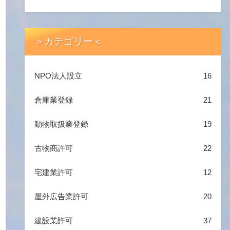
＞カテゴリー＜
NPO法人設立
16
倉庫業登録
21
動物取扱業登録
19
古物商許可
22
宅建業許可
12
屋外広告業許可
20
建設業許可
37