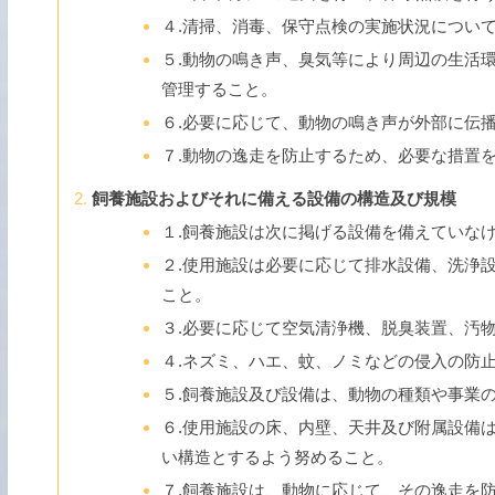
４.清掃、消毒、保守点検の実施状況につい
５.動物の鳴き声、臭気等により周辺の生活
管理すること。
６.必要に応じて、動物の鳴き声が外部に伝
７.動物の逸走を防止するため、必要な措置
飼養施設およびそれに備える設備の構造及び規模
１.飼養施設は次に掲げる設備を備えていな
２.使用施設は必要に応じて排水設備、洗浄
こと。
３.必要に応じて空気清浄機、脱臭装置、汚
４.ネズミ、ハエ、蚊、ノミなどの侵入の防
５.飼養施設及び設備は、動物の種類や事業
６.使用施設の床、内壁、天井及び附属設備
い構造とするよう努めること。
７.飼養施設は、動物に応じて、その逸走を