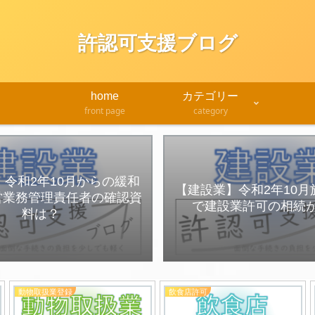
許認可支援ブログ
home
カテゴリー
front page
category
令和2年10月からの緩和
【建設業】令和2年10
営業務管理責任者の確認資
で建設業許可の相続
料は？
動物取扱業登録
飲食店許可