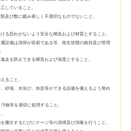
加工していること。
種類及び数に鑑み著しく不適切なものでないこと。
受ける恐れがないよう安全な構造および材質とすること。
附属設備は清掃が容易である等、衛生状態の維持及び管理
。
て逸走を防止できる構造および強度とすること。
備えること。
木、砂場、水浴び、休息等ができる設備を備えるよう努め
、汚物等を適切に処理すること。
と。
物を搬出するたびにケージ等の清掃及び消毒を行うこと。