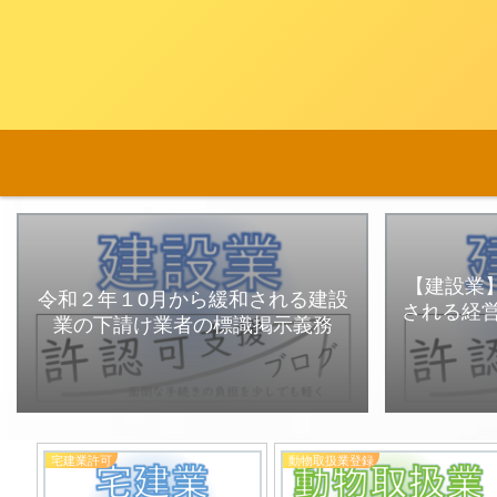
【建設業】
令和２年１0月から緩和される建設
される経
業の下請け業者の標識掲示義務
宅建業許可
動物取扱業登録
臨時