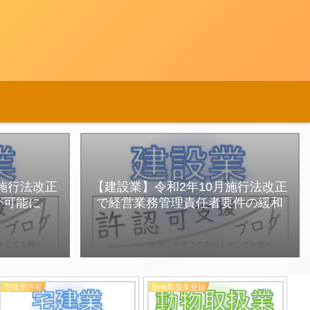
月施行法改正
【建設業】令和2年10月施行法改正
が可能に
で経営業務管理責任者要件の緩和
宅建業許可
動物取扱業登録
産