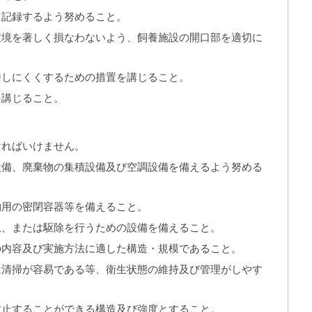
て記録するよう努めること。
環境を著しく損なわないよう、飼養施設の開口部を適切に
播しにくくするための措置を講じること。
を講じること。
ければいけません。
設備、廃棄物の集積設備及び空調設備を備えるよう努める
物用の密閉容器等を備えること。
止、または駆除を行うための設備を備えること。
の内容及び実施方法に適した構造・規模であること。
は清掃が容易である等、衛生状態の維持及び管理がしやす
防止することができる構造及び強度とすること。