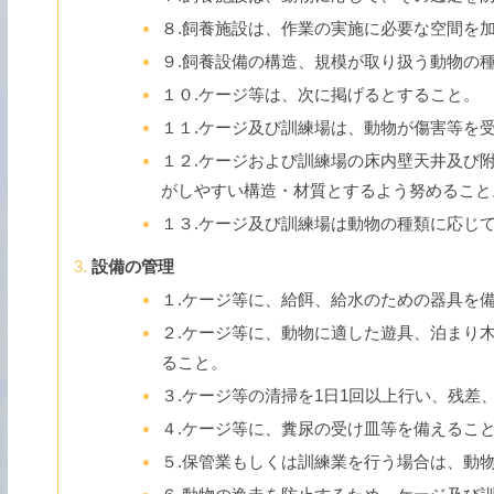
８.飼養施設は、作業の実施に必要な空間を
９.飼養設備の構造、規模が取り扱う動物の
１０.ケージ等は、次に掲げるとすること。
１１.ケージ及び訓練場は、動物が傷害等を
１２.ケージおよび訓練場の床内壁天井及び
がしやすい構造・材質とするよう努めること
１３.ケージ及び訓練場は動物の種類に応じ
設備の管理
１.ケージ等に、給餌、給水のための器具を
２.ケージ等に、動物に適した遊具、泊まり
ること。
３.ケージ等の清掃を1日1回以上行い、残差
４.ケージ等に、糞尿の受け皿等を備えるこ
５.保管業もしくは訓練業を行う場合は、動