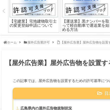
があ
【宅建業】宅地建物取引士
【運送業】黒ナンバーを取
の変更登録申請について
って軽自動車で運送業を始
める方法
ホーム
屋外広告業許可
【屋外広告業】屋外広告物を設置
【屋外広告業】屋外広告物を設置す
この記事では、
屋外広告物を設置するための許可基準につ
目
広島県内の屋外広告物規制状況