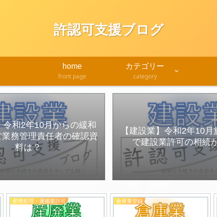
許認可支援ブログ
home
カテゴリー
front page
category
令和2年10月からの緩和
【建設業】令和2年10
営業務管理責任者の確認資
で建設業許可の相続
料は？
産廃処理・運搬業許可
倉庫業登録