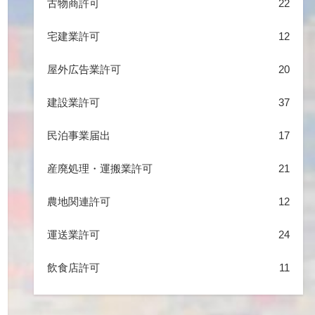
古物商許可
22
宅建業許可
12
屋外広告業許可
20
建設業許可
37
民泊事業届出
17
産廃処理・運搬業許可
21
農地関連許可
12
運送業許可
24
飲食店許可
11