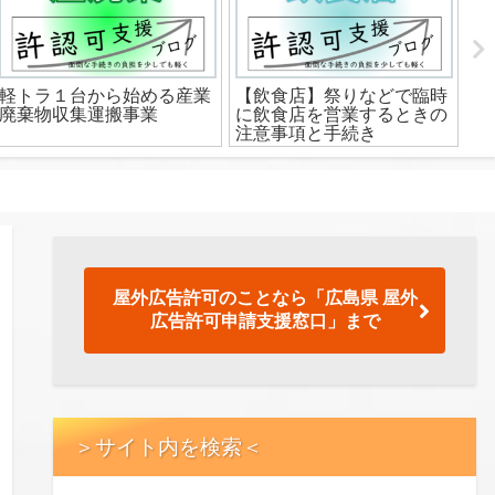
軽トラ１台から始める産業
【飲食店】祭りなどで臨時
【
廃棄物収集運搬事業
に飲食店を営業するときの
食
注意事項と手続き
注
屋外広告許可のことなら「広島県 屋外
広告許可申請支援窓口」まで
＞サイト内を検索＜