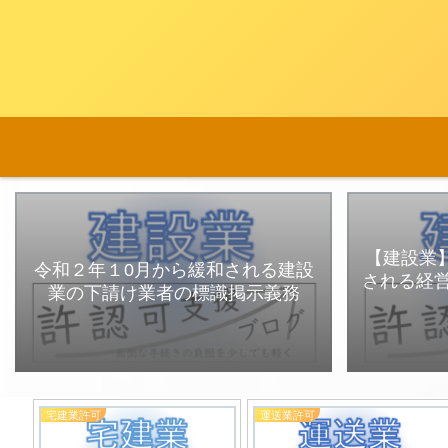
【建設業】
令和２年１0月から緩和される建設
される経
業の下請け業者の標識掲示義務
宅建業許可
運送業許可
扱業