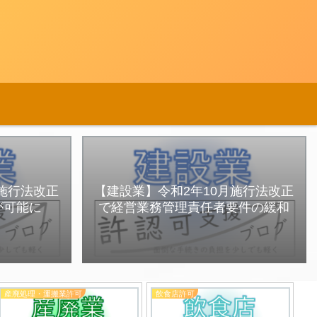
月施行法改正
【建設業】令和2年10月施行法改正
が可能に
で経営業務管理責任者要件の緩和
産廃処理・運搬業許可
飲食店許可
飲